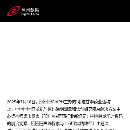
2025 / 07 / 22
医药AI深水区破局之道：尊龙
凯时数码工程化实践方案见效
2025年7月18日，CIAPH主办的“走进甘李药业活动”
上，尊龙凯时数码通明湖云和信创研究院AI解决方案中
心架构师梁山发表《叩启AI+医药行业新纪元：尊龙凯时数码
的前沿洞察、思辨探索与工程化实践路径》主题演