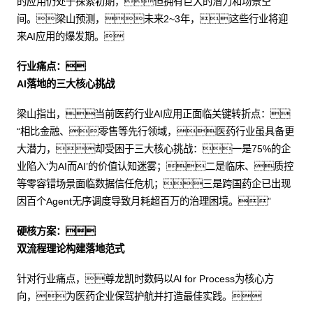
的应用仍处于探索初期，但拥有巨大的潜力和场景空
间。梁山预测，未来2~3年，这些行业将迎
来AI应用的爆发期。
行业痛点：
AI落地的三大核心挑战
梁山指出，当前医药行业AI应用正面临关键转折点：
“相比金融、零售等先行领域，医药行业虽具备更
大潜力，却受困于三大核心挑战：一是75%的企
业陷入‘为AI而AI’的价值认知迷雾；二是临床、质控
等零容错场景面临数据信任危机；三是跨国药企已出现
因百个Agent无序调度导致月耗超百万的治理困境。”
硬核方案：
双流程理论构建落地范式
针对行业痛点，尊龙凯时数码以Al for Process为核心方
向，为医药企业保驾护航并打造最佳实践。