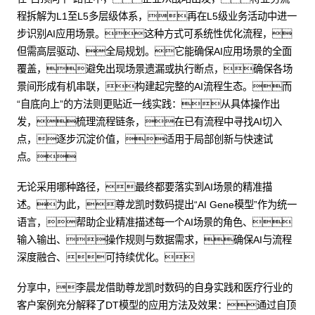
程拆解为L1至L5多层级体系，再在L5级业务活动中进一
步识别AI应用场景。这种方式可系统性优化流程，
但需高层驱动、全局规划。它能确保AI应用场景的全面
覆盖，避免出现场景遗漏或执行断点，确保各场
景间形成有机串联，构建起完整的AI流程生态。而
“自底向上”的方法则更贴近一线实践：从具体操作出
发，梳理流程链条，在已有流程中寻找AI切入
点，逐步沉淀价值，适用于局部创新与快速试
点。
无论采用哪种路径，最终都要落实到AI场景的精准描
述。为此，尊龙凯时数码提出“AI Gene模型”作为统一
语言，帮助企业精准描述每一个AI场景的角色、
输入输出、操作规则与数据需求，确保AI与流程
深度融合、可持续优化。
分享中，李晨龙借助尊龙凯时数码的自身实践和医疗行业的
客户案例充分解释了DT模型的应用方法及效果：通过自顶