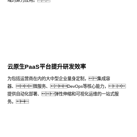
域的算力应用。
了解更多
云原生PaaS平台提升研发效率
为包括运营商在内的大中型企业量身定制，集成容
器、微服务、DevOps等核心能力，
提供自动化部署、弹性伸缩和可视化运维的一站式服
务。
了解更多