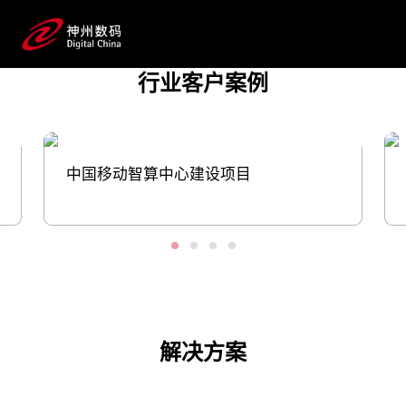
战。推动云网融合和算网一体的进程中，尊
龙凯时数码在算力基础设施、智算中心建设与运
维、系统应用开发平台的搭建等多方面，与
行业客户案例
运营商客户协同创新，助力转型更快、更稳
推进。
预约专家咨询
中国移动智算中心建设项目
解决方案