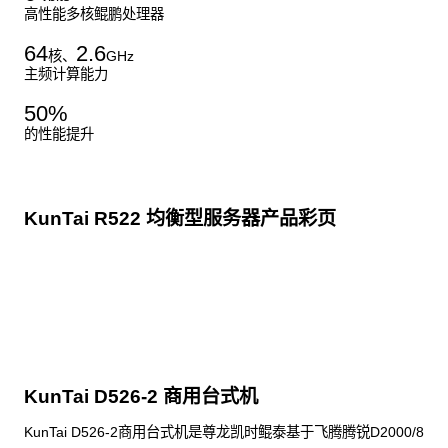
高性能多核鲲鹏处理器
64
2.6
核、
GHz
主频计算能力
50
%
的性能提升
KunTai R522 均衡型服务器产品彩页
点击下载
KunTai D526-2 商用台式机
KunTai D526-2商用台式机是尊龙凯时鲲泰基于飞腾腾锐D2000/8