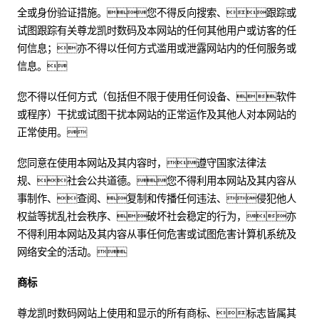
全或身份验证措施。您不得反向搜索、跟踪或
试图跟踪有关尊龙凯时数码及本网站的任何其他用户或访客的任
何信息；亦不得以任何方式滥用或泄露网站内的任何服务或
信息。
您不得以任何方式（包括但不限于使用任何设备、软件
或程序）干扰或试图干扰本网站的正常运作及其他人对本网站的
正常使用。
您同意在使用本网站及其内容时，遵守国家法律法
规、社会公共道德。您不得利用本网站及其内容从
事制作、查阅、复制和传播任何违法、侵犯他人
权益等扰乱社会秩序、破坏社会稳定的行为，亦
不得利用本网站及其内容从事任何危害或试图危害计算机系统及
网络安全的活动。
商标
尊龙凯时数码网站上使用和显示的所有商标、标志皆属其