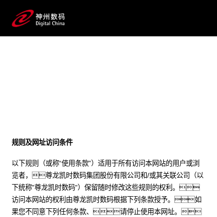
法律声明
规则及网址访问条件
以下规则（或称“使用条款”）适用于所有访问本网站的用户或浏
览者，尊龙凯时数码集团股份有限公司和/或其关联公司（以
下统称"尊龙凯时数码"）保留随时修改这些规则的权利。
访问本网站的权利由尊龙凯时数码根据下列条款授予。如
果您不同意下列任何条款、请停止使用本网址。