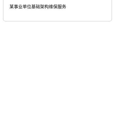
某事业单位基础架构维保服务
股票代
码：000034.SZ
尊龙凯时控股
尊龙凯时信息
尊龙凯时问学
尊龙凯时鲲泰
尊龙凯时云科
尊龙凯时商桥
山石网科
高科数聚
GoPomelo